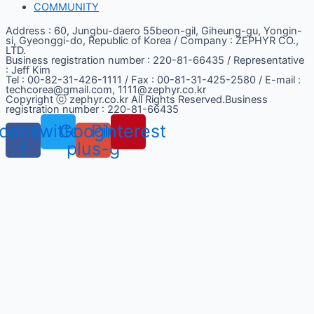
COMMUNITY
Address : 60, Jungbu-daero 55beon-gil, Giheung-gu, Yongin-
si, Gyeonggi-do, Republic of Korea / Company : ZEPHYR CO.,
LTD.
Business registration number : 220-81-66435 / Representative
: Jeff Kim
Tel : 00-82-31-426-1111 / Fax : 00-81-31-425-2580 / E-mail :
techcorea@gmail.com, 1111@zephyr.co.kr
Copyright ⓒ zephyr.co.kr All Rights Reserved.Business
registration number : 220-81-66435
cebook-
Twitter
Google-
Pinterest
f
plus-g