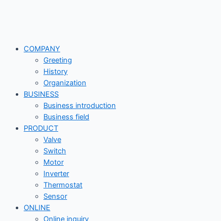
Skip
to
content
COMPANY
Greeting
History
Organization
BUSINESS
Business introduction
Business field
PRODUCT
Valve
Switch
Motor
Inverter
Thermostat
Sensor
ONLINE
Online inquiry