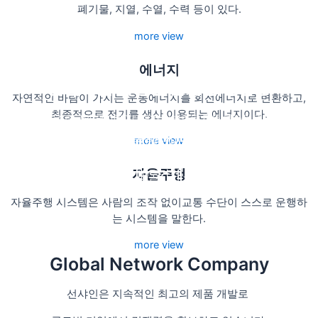
폐기물, 지열, 수열, 수력 등이 있다.
more view
에너지
상상 그 이상의 디자인을 선사하다
감각적인 디자인 확실한 반응성
창조적인 혁신 글로벌 기업
고객을 위한 최고의 서비스
자연적인 바람이 가지는 운동에너지를 회전에너지로 변환하고,
최종적으로 전기를 생산 이용되는 에너지이다.
선샤인은 최고의 크리에이티브와 차별화된 전문 디자인 경험을 바
선샤인은 최고의 서비스와 최고의 만족도를
선샤인은 모바일 환경을 고려한
지속적인 최고의 제품 개발로
탕으로
글로벌 기업에서 경쟁력을 확보하고 있습니다.
컨텐츠 최적화 홈페이지 전문회사입니다.
제공해 드리기 위해 노력합니다.
more view
영역의 한계를 넘어 항상 최고의 솔루션을 제공합니다.
자율주행
바로가기
바로가기
바로가기
바로가기
자율주행 시스템은 사람의 조작 없이
교통 수단이 스스로 운행하
는 시스템을 말한다.
more view
Global Network Company
선샤인은 지속적인 최고의 제품 개발로